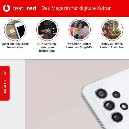
Das Magazin für digitale Kultur
Vodafone: SIM-Karte
Alle Samsung-
Vodafone-Router
Handy auf Raten
freischalten
Handys in
tauschen: So geht's
kaufen: Alle Infos
Reihenfolge
INHALT