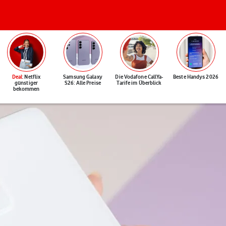
Deal
: Netflix
Samsung Galaxy
Die Vodafone CallYa-
Beste Handys 2026
günstiger
S26: Alle Preise
Tarife im Überblick
bekommen