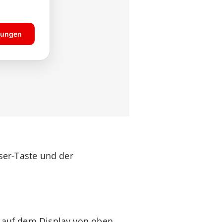
iser-Taste und der
l auf dem Display von oben