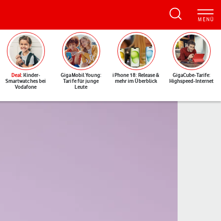
Deal
: Kinder-
GigaMobil Young:
iPhone 18: Release &
GigaCube-Tarife:
Smartwatches bei
Tarife für junge
mehr im Überblick
Highspeed-Internet
Vodafone
Leute