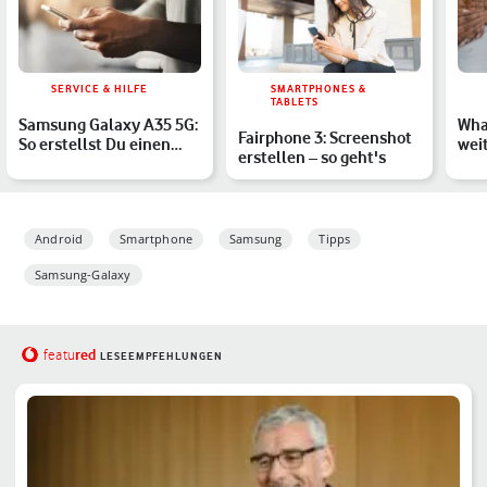
SERVICE & HILFE
SMARTPHONES &
TABLETS
Samsung Galaxy A35 5G:
Wha
Fairphone 3: Screenshot
So erstellst Du einen
weit
erstellen – so geht's
Screenshot
spe
Android
Smartphone
Samsung
Tipps
Samsung-Galaxy
red
featu
LESEEMPFEHLUNGEN