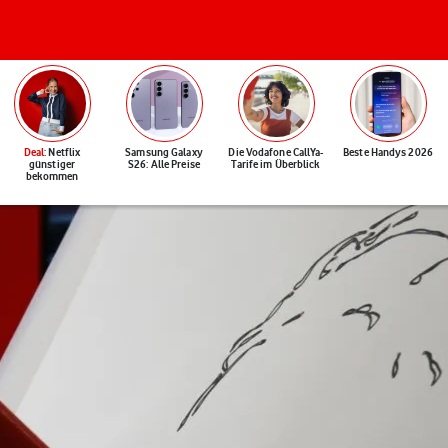
Deal
: Netflix
Samsung Galaxy
Die Vodafone CallYa-
Beste Handys 2026
günstiger
S26: Alle Preise
Tarife im Überblick
bekommen