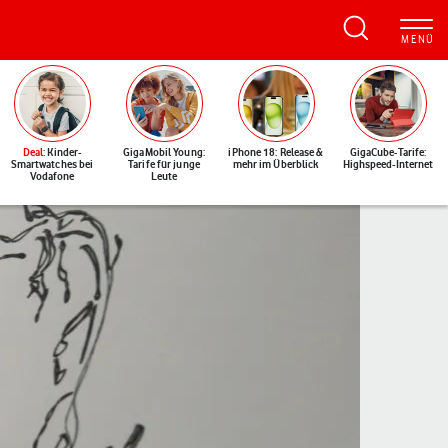
Deal
: Kinder-
GigaMobil Young:
iPhone 18: Release &
GigaCube-Tarife:
Smartwatches bei
Tarife für junge
mehr im Überblick
Highspeed-Internet
Vodafone
Leute