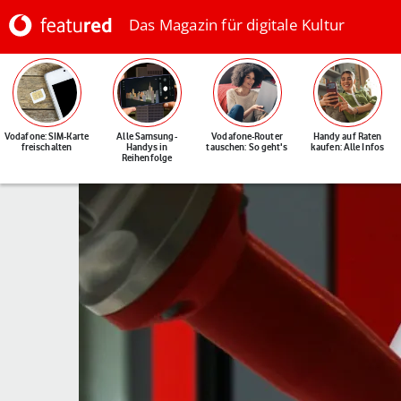
Das Magazin für digitale Kultur
Vodafone: SIM-Karte
Alle Samsung-
Vodafone-Router
Handy auf Raten
freischalten
Handys in
tauschen: So geht's
kaufen: Alle Infos
Reihenfolge