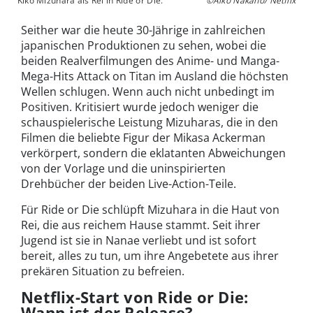
Kiko Mizuhara als Rei in Ride or Die.
©Aiko Nakano/ Netflix
Seither war die heute 30-Jährige in zahlreichen
japanischen Produktionen zu sehen, wobei die
beiden Realverfilmungen des Anime- und Manga-
Mega-Hits Attack on Titan im Ausland die höchsten
Wellen schlugen. Wenn auch nicht unbedingt im
Positiven. Kritisiert wurde jedoch weniger die
schauspielerische Leistung Mizuharas, die in den
Filmen die beliebte Figur der Mikasa Ackerman
verkörpert, sondern die eklatanten Abweichungen
von der Vorlage und die uninspirierten
Drehbücher der beiden Live-Action-Teile.
Für Ride or Die schlüpft Mizuhara in die Haut von
Rei, die aus reichem Hause stammt. Seit ihrer
Jugend ist sie in Nanae verliebt und ist sofort
bereit, alles zu tun, um ihre Angebetete aus ihrer
prekären Situation zu befreien.
Netflix-Start von Ride or Die:
Wann ist der Release?