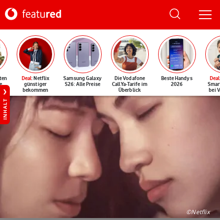
ten
Deal
: Netflix
Samsung Galaxy
Die Vodafone
Beste Handys
Deal
e
günstiger
S26: Alle Preise
CallYa-Tarife im
2026
Smar
bekommen
Überblick
bei 
INHALT
©Netflix