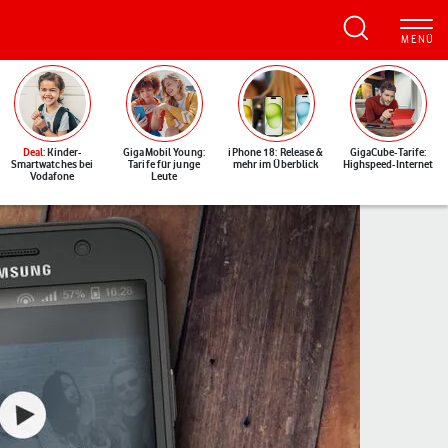
Deal
: Kinder-
GigaMobil Young:
iPhone 18: Release &
GigaCube-Tarife:
Smartwatches bei
Tarife für junge
mehr im Überblick
Highspeed-Internet
Vodafone
Leute