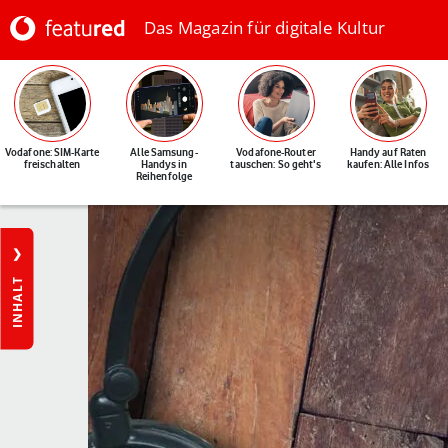
Das Magazin für digitale Kultur
Vodafone: SIM-Karte
Alle Samsung-
Vodafone-Router
Handy auf Raten
freischalten
Handys in
tauschen: So geht's
kaufen: Alle Infos
Reihenfolge
INHALT