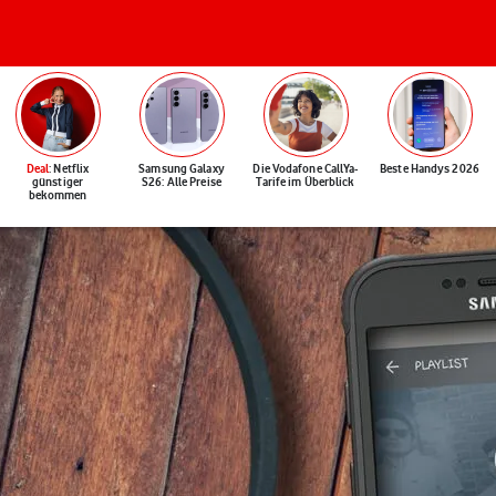
Deal
: Netflix
Samsung Galaxy
Die Vodafone CallYa-
Beste Handys 2026
günstiger
S26: Alle Preise
Tarife im Überblick
bekommen