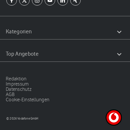
Kategorien
Top Angebote
Redaktion
Impressum
Datenschutz
AGB
Cookie-Einstellungen
© 2026 Vodafone GmbH