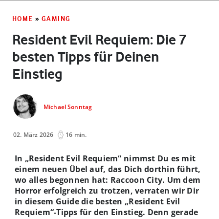
HOME
»
GAMING
Resident Evil Requiem: Die 7
besten Tipps für Deinen
Einstieg
Michael Sonntag
02. März 2026
16 min.
In „Resident Evil Requiem“ nimmst Du es mit
einem neuen Übel auf, das Dich dorthin führt,
wo alles begonnen hat: Raccoon City. Um dem
Horror erfolgreich zu trotzen, verraten wir Dir
in diesem Guide die besten „Resident Evil
Requiem“-Tipps für den Einstieg. Denn gerade