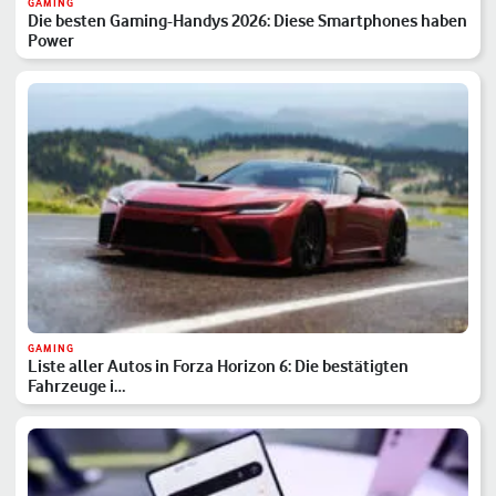
GAMING
Die besten Gaming-Handys 2026: Diese Smartphones haben
Power
GAMING
Liste aller Autos in Forza Horizon 6: Die bestätigten
Fahrzeuge i…