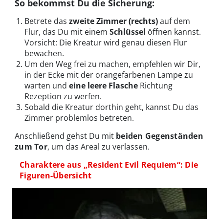
So bekommst Du die Sicherung:
Betrete das
zweite Zimmer (rechts)
auf dem
Flur, das Du mit einem
Schlüssel
öffnen kannst.
Vorsicht: Die Kreatur wird genau diesen Flur
bewachen.
Um den Weg frei zu machen, empfehlen wir Dir,
in der Ecke mit der orangefarbenen Lampe zu
warten und
eine leere Flasche
Richtung
Rezeption zu werfen.
Sobald die Kreatur dorthin geht, kannst Du das
Zimmer problemlos betreten.
Anschließend gehst Du mit
beiden Gegenständen
zum Tor
, um das Areal zu verlassen.
Charaktere aus „Resident Evil Requiem“: Die
Figuren-Übersicht