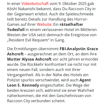
In einer
Videobotschaft
vom 9. Oktober 2025 gab
Kōshi Nakanishi bekannt, dass Du Raccoon City in
der Gegenwart erlebst. Auch die Spieleschmiede
teilt bereits Details zur Handlung des Horror-
Games auf ihrer
Website
: Ein
rätselhafter
Todesfall
in einem verlassenen Hotel im Mittleren
Westen der USA setzt demnach die Ereignisse von
„Resident Evil Requiem“ in Gang.
Die Ermittlungen übernimmt
FBI-Analystin Grace
Ashcroft
– ausgerechnet an dem Ort, an dem ihre
Mutter Alyssa Ashcroft
vor acht Jahren ermordet
wurde. Die Rückkehr konfrontiert sie nicht nur mit
einem neuen Fall, sondern auch mit ihrer
Vergangenheit. Als in der Nähe des Hotels ein
Polizist spurlos verschwindet, wird auch
Agent
Leon S. Kennedy
eingeschaltet. Die Wege der
beiden kreuzen sich, während sie einer Wahrheit
näherkommen, die mit den Geschehnissen von
Raccoon City verbunden scheint.