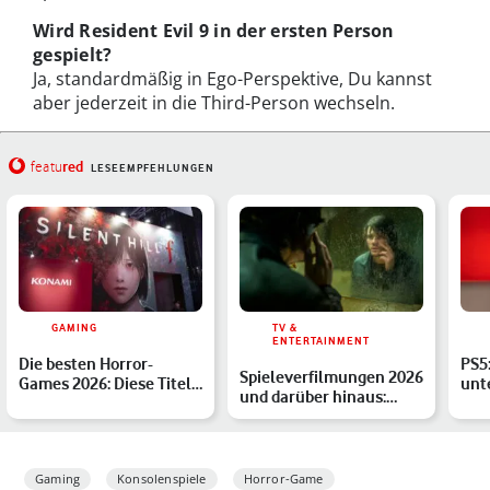
Wird Resident Evil 9 in der ersten Person
gespielt?
Ja, standardmäßig in Ego-Perspektive, Du kannst
aber jederzeit in die Third-Person wechseln.
red
featu
LESEEMPFEHLUNGEN
GAMING
TV &
ENTERTAINMENT
Die besten Horror-
PS5:
Spieleverfilmungen 2026
Games 2026: Diese Titel
unt
und darüber hinaus:
musst Du kennen
Bil
Diese Adaptionen sind…
Gaming
Konsolenspiele
Horror-Game