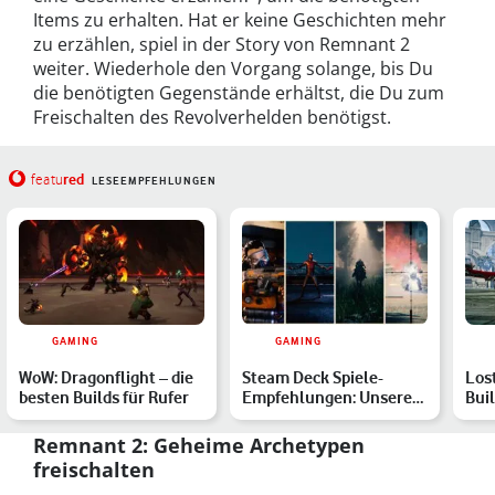
Items zu erhalten. Hat er keine Geschichten mehr
zu erzählen, spiel in der Story von Remnant 2
weiter. Wiederhole den Vorgang solange, bis Du
die benötigten Gegenstände erhältst, die Du zum
Freischalten des Revolverhelden benötigst.
red
featu
LESEEMPFEHLUNGEN
GAMING
GAMING
WoW: Dragonflight – die
Steam Deck Spiele-
Lost
besten Builds für Rufer
Empfehlungen: Unsere
Bui
Top 15
zu j
Remnant 2: Geheime Archetypen
freischalten