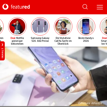
ten
Deal
: Netflix
Samsung Galaxy
Die Vodafone
Beste Handys
Deal
e
günstiger
S26: Alle Preise
CallYa-Tarife im
2026
Smar
bekommen
Überblick
bei 
INHALT
©Picture Alliance