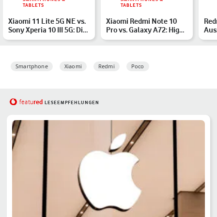
TABLETS
TABLETS
Xiaomi 11 Lite 5G NE vs.
Xiaomi Redmi Note 10
Red
Sony Xperia 10 III 5G: Die
Pro vs. Galaxy A72: High-
Aus
Ausstattung i…
End für die Mittelk…
Pre
Smartphone
Xiaomi
Redmi
Poco
red
featu
LESEEMPFEHLUNGEN