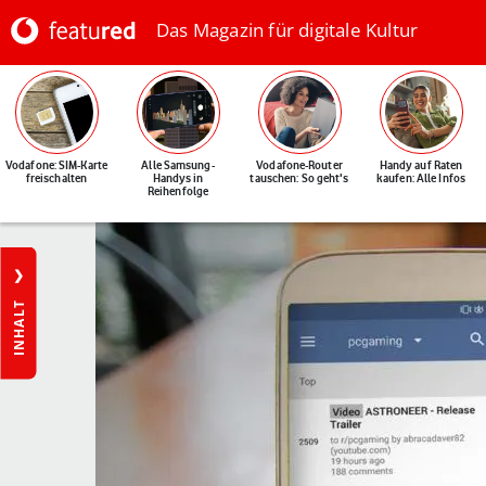
Das Magazin für digitale Kultur
Vodafone: SIM-Karte
Alle Samsung-
Vodafone-Router
Handy auf Raten
freischalten
Handys in
tauschen: So geht's
kaufen: Alle Infos
Reihenfolge
INHALT