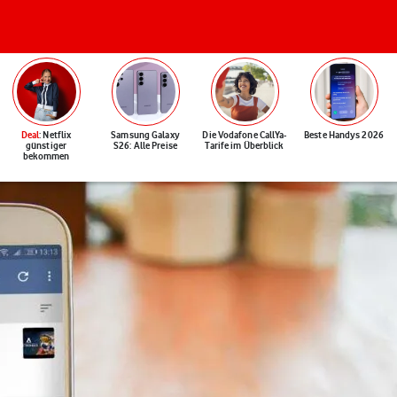
Deal
: Netflix
Samsung Galaxy
Die Vodafone CallYa-
Beste Handys 2026
günstiger
S26: Alle Preise
Tarife im Überblick
bekommen