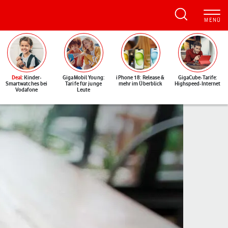
Deal
: Kinder-
GigaMobil Young:
iPhone 18: Release &
GigaCube-Tarife:
Smartwatches bei
Tarife für junge
mehr im Überblick
Highspeed-Internet
Vodafone
Leute