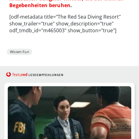
Begebenheiten beruhen
.
[odf-metadata title="The Red Sea Diving Resort"
show_trailer="true" show_description="true"
odf_tmdb_id="m465003" show_button="true"]
Wissen-Fun
red
featu
LESEEMPFEHLUNGEN