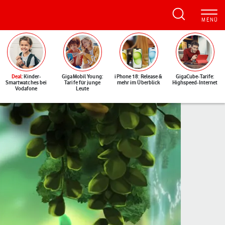
Deal
: Kinder-
GigaMobil Young:
iPhone 18: Release &
GigaCube-Tarife:
Smartwatches bei
Tarife für junge
mehr im Überblick
Highspeed-Internet
Vodafone
Leute