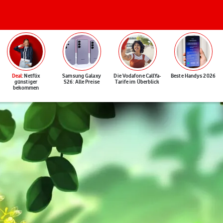
Deal
: Netflix
Samsung Galaxy
Die Vodafone CallYa-
Beste Handys 2026
günstiger
S26: Alle Preise
Tarife im Überblick
bekommen