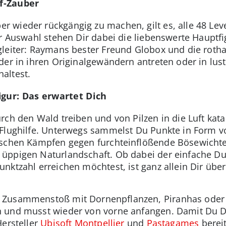
f-Zauber
 wieder rückgängig zu machen, gilt es, alle 48 Lev
ur Auswahl stehen Dir dabei die liebenswerte Hauptfi
leiter: Raymans bester Freund Globox und die rotha
der in ihren Originalgewändern antreten oder in lus
altest.
igur: Das erwartet Dich
ch den Wald treiben und von Pilzen in die Luft kata
 Flughilfe. Unterwegs sammelst Du Punkte in Form
ischen Kämpfen gegen furchteinflößende Bösewichte 
üppigen Naturlandschaft. Ob dabei der einfache Du
nktzahl erreichen möchtest, ist ganz allein Dir über
 Zusammenstoß mit Dornenpflanzen, Piranhas oder
 und musst wieder von vorne anfangen. Damit Du Dic
Hersteller
Ubisoft Montpellier
und
Pastagames
bereit