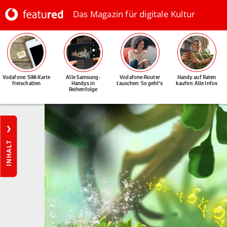
Das Magazin für digitale Kultur
Vodafone: SIM-Karte
Alle Samsung-
Vodafone-Router
Handy auf Raten
freischalten
Handys in
tauschen: So geht's
kaufen: Alle Infos
Reihenfolge
INHALT