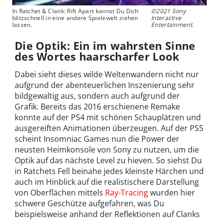
In Ratchet & Clank: Rift Apart kannst Du Dich
©2021 Sony
blitzschnell in eine andere Spielewelt ziehen
Interactive
lassen.
Entertainment.
Die Optik: Ein im wahrsten Sinne
des Wortes haarscharfer Look
Dabei sieht dieses wilde Weltenwandern nicht nur
aufgrund der abenteuerlichen Inszenierung sehr
bildgewaltig aus, sondern auch aufgrund der
Grafik. Bereits das 2016 erschienene Remake
konnte auf der PS4 mit schönen Schauplätzen und
ausgereiften Animationen überzeugen. Auf der PS5
scheint Insomniac Games nun die Power der
neusten Heimkonsole von Sony zu nutzen, um die
Optik auf das nächste Level zu hieven. So siehst Du
in Ratchets Fell beinahe jedes kleinste Härchen und
auch im Hinblick auf die realistischere Darstellung
von Oberflächen mittels
Ray-Tracing
wurden hier
schwere Geschütze aufgefahren, was Du
beispielsweise anhand der Reflektionen auf Clanks