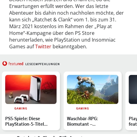
Erwartungen erfüllt werden. Wer das letzte
Abenteuer bis dahin noch nachholen möchte, der
kann sich „Ratchet & Clank“ vom 1. bis zum 31.
März 2021 kostenlos im Rahmen der „Play at
Home“-Kampagne über den PS Store
herunterladen, wie PlayStation und Insomniac
Games auf
Twitter
bekanntgaben.
red
featu
LESEEMPFEHLUNGEN
GAMING
GAMING
PS5-Spiele: Diese
Waschbär-RPG:
Pla
PlayStation-5-Titel
Biomutant –
fea
erscheinen 2021
Releasedatum steht fest
Die
der