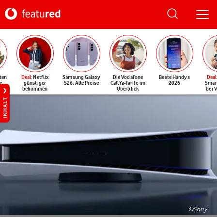
ten
Deal
: Netflix
Samsung Galaxy
Die Vodafone
Beste Handys
Deal
e
günstiger
S26: Alle Preise
CallYa-Tarife im
2026
Smar
bekommen
Überblick
bei 
INHALT
©Sony