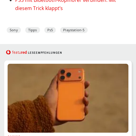
PS5 mit Bluetooth-Kopfhörer verbinden: Mit
diesem Trick klappt’s
Sony
Tipps
Ps5
Playstation-5
red
featu
LESEEMPFEHLUNGEN