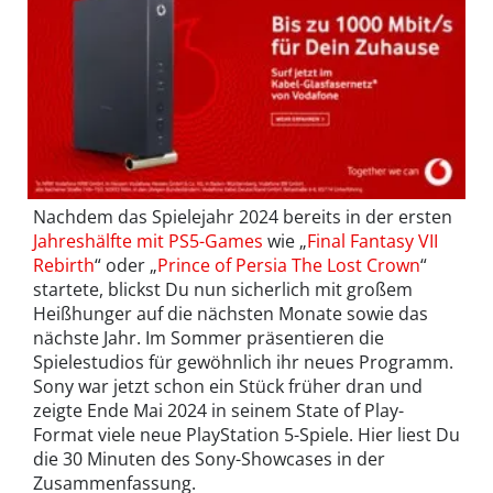
Nachdem das Spielejahr 2024 bereits in der ersten
Jahreshälfte mit PS5-Games
wie „
Final Fantasy VII
Rebirth
“ oder „
Prince of Persia The Lost Crown
“
startete, blickst Du nun sicherlich mit großem
Heißhunger auf die nächsten Monate sowie das
nächste Jahr. Im Sommer präsentieren die
Spielestudios für gewöhnlich ihr neues Programm.
Sony war jetzt schon ein Stück früher dran und
zeigte Ende Mai 2024 in seinem State of Play-
Format viele neue PlayStation 5-Spiele. Hier liest Du
die 30 Minuten des Sony-Showcases in der
Zusammenfassung.