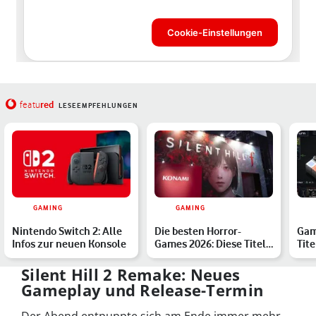
red
featu
LESEEMPFEHLUNGEN
GAMING
GAMING
Nintendo Switch 2: Alle
Die besten Horror-
Gam
Infos zur neuen Konsole
Games 2026: Diese Titel
Tite
musst Du kennen
Spie
Silent Hill 2 Remake: Neues
Gameplay und Release-Termin
Der Abend entpuppte sich am Ende immer mehr