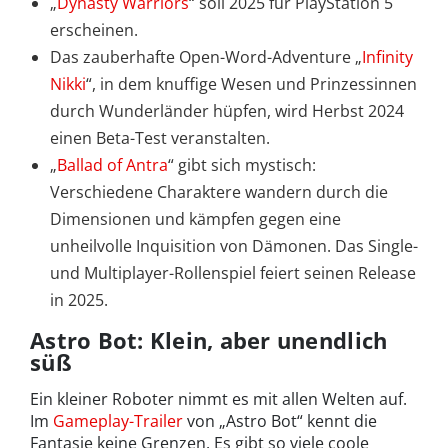
„
Dynasty Warriors
“ soll 2025 für PlayStation 5
erscheinen.
Das zauberhafte Open-Word-Adventure „
Infinity
Nikki
“, in dem knuffige Wesen und Prinzessinnen
durch Wunderländer hüpfen, wird Herbst 2024
einen Beta-Test veranstalten.
„
Ballad of Antra
“ gibt sich mystisch:
Verschiedene Charaktere wandern durch die
Dimensionen und kämpfen gegen eine
unheilvolle Inquisition von Dämonen. Das Single-
und Multiplayer-Rollenspiel feiert seinen Release
in 2025.
Astro Bot: Klein, aber unendlich
süß
Ein kleiner Roboter nimmt es mit allen Welten auf.
Im
Gameplay-Trailer
von „Astro Bot“ kennt die
Fantasie keine Grenzen. Es gibt so viele coole