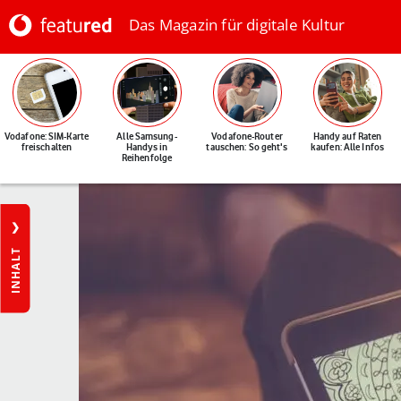
Das Magazin für digitale Kultur
Vodafone: SIM-Karte
Alle Samsung-
Vodafone-Router
Handy auf Raten
freischalten
Handys in
tauschen: So geht's
kaufen: Alle Infos
Reihenfolge
INHALT