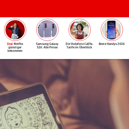
Deal
: Netflix
Samsung Galaxy
Die Vodafone CallYa-
Beste Handys 2026
günstiger
S26: Alle Preise
Tarife im Überblick
bekommen