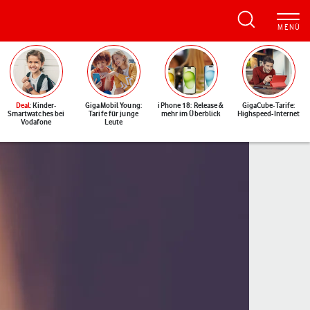
Deal
: Kinder-
GigaMobil Young:
iPhone 18: Release &
GigaCube-Tarife:
Smartwatches bei
Tarife für junge
mehr im Überblick
Highspeed-Internet
Vodafone
Leute