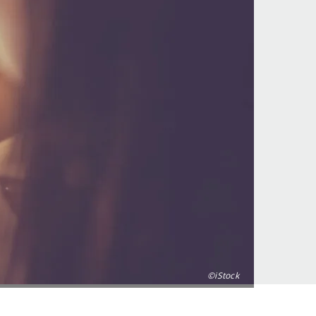
©iStock