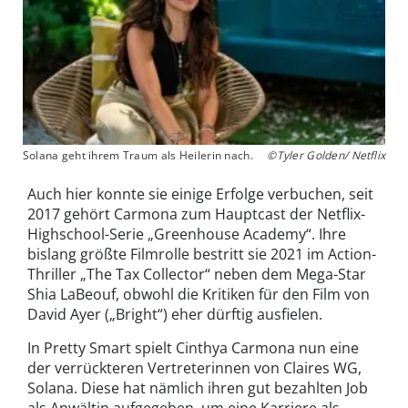
Solana geht ihrem Traum als Heilerin nach.
©Tyler Golden/ Netflix
Auch hier konnte sie einige Erfolge verbuchen, seit
2017 gehört Carmona zum Hauptcast der Netflix-
Highschool-Serie „Greenhouse Academy“. Ihre
bislang größte Filmrolle bestritt sie 2021 im Action-
Thriller „The Tax Collector“ neben dem Mega-Star
Shia LaBeouf, obwohl die Kritiken für den Film von
David Ayer („Bright“) eher dürftig ausfielen.
In Pretty Smart spielt Cinthya Carmona nun eine
der verrückteren Vertreterinnen von Claires WG,
Solana. Diese hat nämlich ihren gut bezahlten Job
als Anwältin aufgegeben, um eine Karriere als