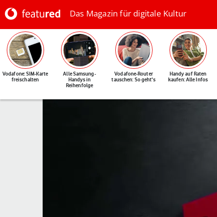
Das Magazin für digitale Kultur
Vodafone: SIM-Karte
Alle Samsung-
Vodafone-Router
Handy auf Raten
freischalten
Handys in
tauschen: So geht's
kaufen: Alle Infos
Reihenfolge