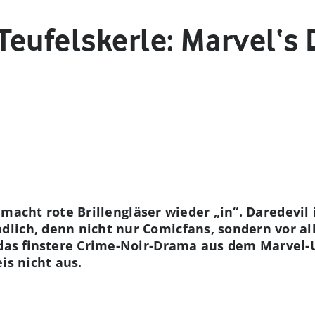
eufelskerle: Marvel‘s 
 Er macht rote Brillengläser wieder „in“. Daredevi
lich, denn nicht nur Comicfans, sondern vor al
f das finstere Crime-Noir-Drama aus dem Marvel-
is nicht aus.