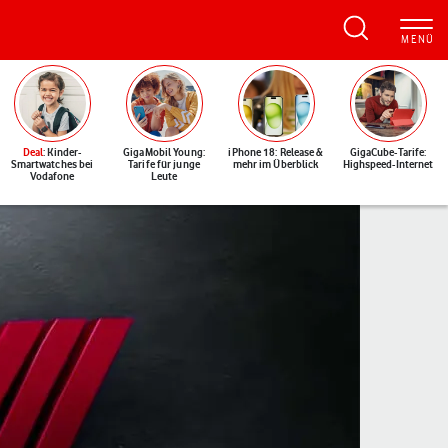
Deal
: Kinder-
GigaMobil Young:
iPhone 18: Release &
GigaCube-Tarife:
Smartwatches bei
Tarife für junge
mehr im Überblick
Highspeed-Internet
Vodafone
Leute