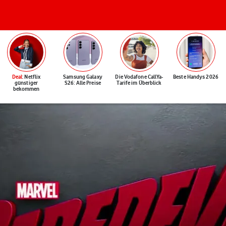
Deal
: Netflix
Samsung Galaxy
Die Vodafone CallYa-
Beste Handys 2026
günstiger
S26: Alle Preise
Tarife im Überblick
bekommen