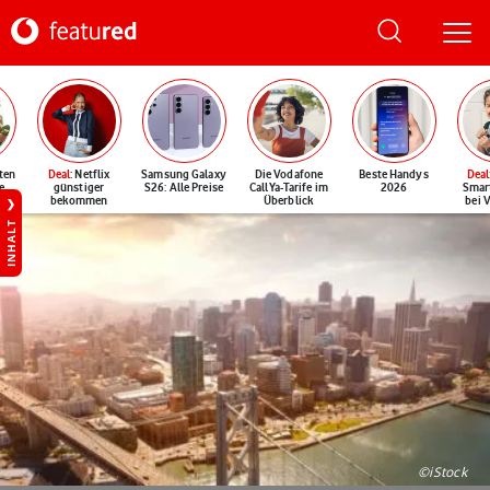
ten
Deal
: Netflix
Samsung Galaxy
Die Vodafone
Beste Handys
Deal
e
günstiger
S26: Alle Preise
CallYa-Tarife im
2026
Smar
bekommen
Überblick
bei 
INHALT
©iStock