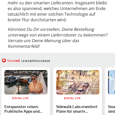
mehr zu den smarten Lieferanten. Insgesamt bleibt
es also spannend, welches Unternehmen am Ende
tatsächlich mit einer solchen Technologie auf
breiter Flur durchstarten wird.
Könntest Du Dir vorstellen, Deine Bestellung
unterwegs von einem Lieferroboter zu bekommen?
Verrate uns Deine Meinung über das
Kommentarfeld!
red
featu
LESEEMPFEHLUNGEN
DIGITAL LIFE
DIGITAL LIFE
Entspannter reisen:
Sidewalk Labs erweitert
Sma
Praktische Apps und
Pläne für smarte
sin