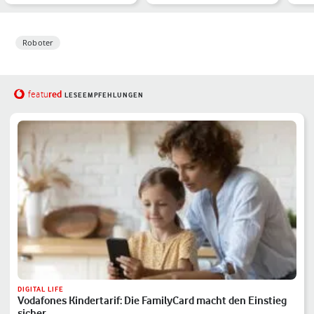
Gadgets für Deinen
Nachbarschaft in
Stä
Städte…
Toronto
Roboter
red
featu
LESEEMPFEHLUNGEN
DIGITAL LIFE
Vodafones Kindertarif: Die FamilyCard macht den Einstieg
sicher