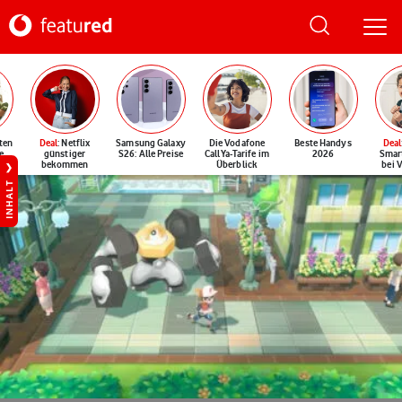
ten
Deal
: Netflix
Samsung Galaxy
Die Vodafone
Beste Handys
Deal
e
günstiger
S26: Alle Preise
CallYa-Tarife im
2026
Smar
bekommen
Überblick
bei 
INHALT