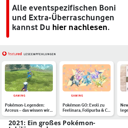
Alle eventspezifischen Boni
und Extra-Überraschungen
kannst Du
hier nachlesen
.
red
featu
LESEEMPFEHLUNGEN
GAMING
GAMING
Pokémon-Legenden:
Pokémon GO: Evoli zu
New
Arceus – das wissen wir
Feelinara, Folipurba & Co.
leg
bereits zum Open-World-
entwickeln
Mew
…
fin
2021: Ein großes Pokémon-