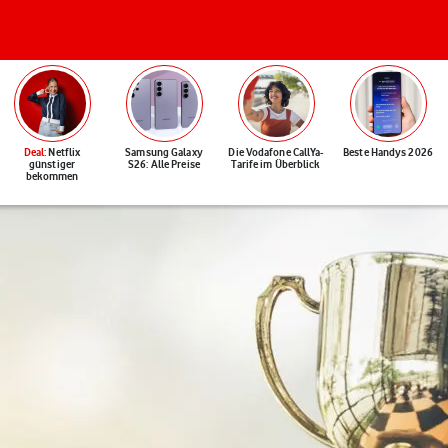
Deal
: Netflix
Samsung Galaxy
Die Vodafone CallYa-
Beste Handys 2026
günstiger
S26: Alle Preise
Tarife im Überblick
bekommen