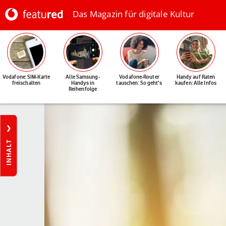
Das Magazin für digitale Kultur
Vodafone: SIM-Karte
Alle Samsung-
Vodafone-Router
Handy auf Raten
freischalten
Handys in
tauschen: So geht's
kaufen: Alle Infos
Reihenfolge
INHALT