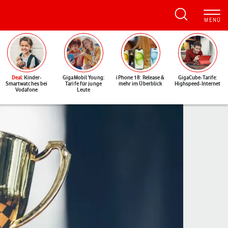
Deal
: Kinder-
GigaMobil Young:
iPhone 18: Release &
GigaCube-Tarife:
Smartwatches bei
Tarife für junge
mehr im Überblick
Highspeed-Internet
Vodafone
Leute