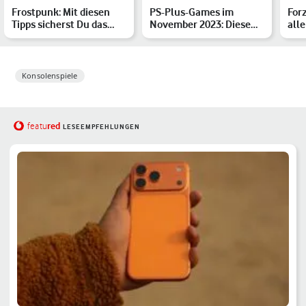
Frostpunk: Mit diesen
PS-Plus-Games im
Forz
Tipps sicherst Du das
November 2023: Diese
all
Überleben Deiner Stad…
Spiele sind dabei
der
Konsolenspiele
red
featu
LESEEMPFEHLUNGEN