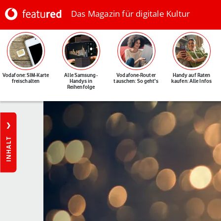
Das Magazin für digitale Kultur
Vodafone: SIM-Karte
Alle Samsung-
Vodafone-Router
Handy auf Raten
freischalten
Handys in
tauschen: So geht's
kaufen: Alle Infos
Reihenfolge
INHALT