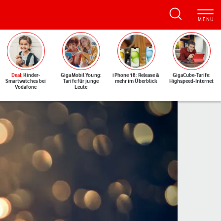
Deal
: Kinder-
GigaMobil Young:
iPhone 18: Release &
GigaCube-Tarife:
Smartwatches bei
Tarife für junge
mehr im Überblick
Highspeed-Internet
Vodafone
Leute