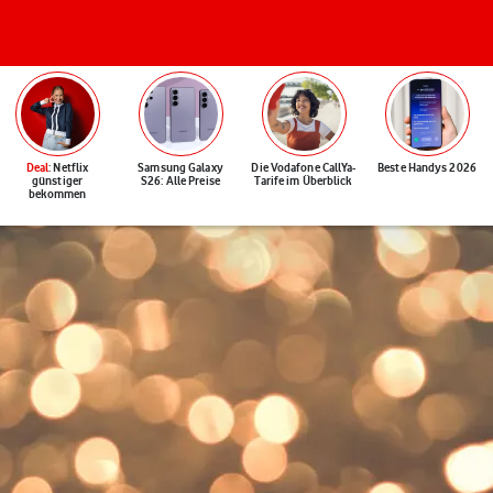
Deal
: Netflix
Samsung Galaxy
Die Vodafone CallYa-
Beste Handys 2026
günstiger
S26: Alle Preise
Tarife im Überblick
bekommen