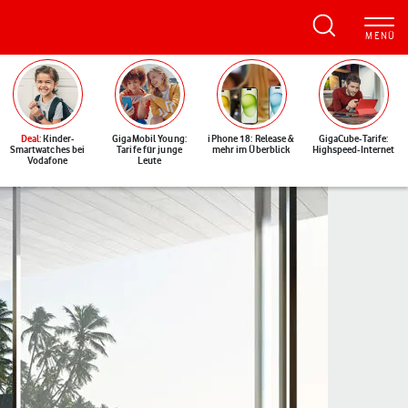
Deal
: Kinder-
GigaMobil Young:
iPhone 18: Release &
GigaCube-Tarife:
Smartwatches bei
Tarife für junge
mehr im Überblick
Highspeed-Internet
Vodafone
Leute