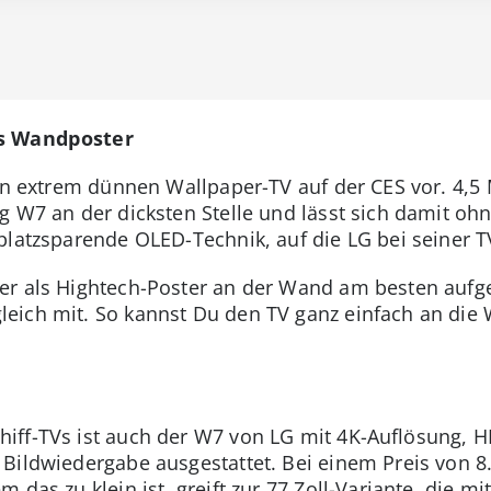
ls Wandposter
den extrem dünnen Wallpaper-TV auf der CES vor. 4,5 
g W7 an der dicksten Stelle und lässt sich damit o
platzsparende OLED-Technik, auf die LG bei seiner TV
r als Hightech-Poster an der Wand am besten aufgeh
eich mit. So kannst Du den TV ganz einfach an die
iff-TVs ist auch der W7 von LG mit 4K-Auflösung, 
Bildwiedergabe ausgestattet. Bei einem Preis von 8.0
 das zu klein ist, greift zur 77 Zoll-Variante, die m