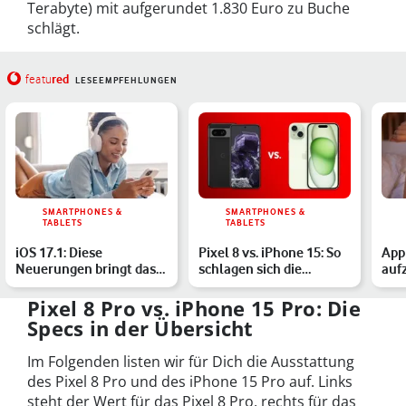
Terabyte) mit aufgerundet 1.830 Euro zu Buche
schlägt.
red
featu
LESEEMPFEHLUNGEN
SMARTPHONES &
SMARTPHONES &
TABLETS
TABLETS
iOS 17.1: Diese
Pixel 8 vs. iPhone 15: So
App
Neuerungen bringt das
schlagen sich die
auf
Update auf Dein iPhone
Standardmodelle im Ve…
Sch
Pixel 8 Pro vs. iPhone 15 Pro: Die
Specs in der Übersicht
Im Folgenden listen wir für Dich die Ausstattung
des Pixel 8 Pro und des iPhone 15 Pro auf. Links
steht der Wert für das Pixel 8 Pro, rechts für das