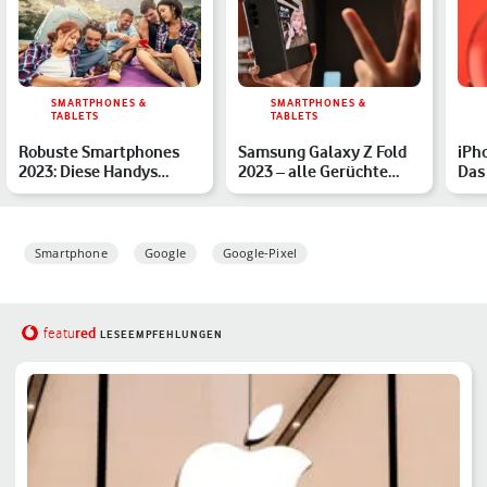
SMARTPHONES &
SMARTPHONES &
TABLETS
TABLETS
Robuste Smartphones
Samsung Galaxy Z Fold
iPho
2023: Diese Handys
2023 – alle Gerüchte
Das
lassen Dich nicht im
zum neuen Falt-
Stich
Smartph…
Smartphone
Google
Google-Pixel
red
featu
LESEEMPFEHLUNGEN