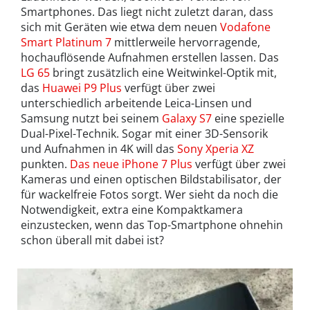
Smartphones. Das liegt nicht zuletzt daran, dass
sich mit Geräten wie etwa dem neuen
Vodafone
Smart Platinum 7
mittlerweile hervorragende,
hochauflösende Aufnahmen erstellen lassen. Das
LG 65
bringt zusätzlich eine Weitwinkel-Optik mit,
das
Huawei P9 Plus
verfügt über zwei
unterschiedlich arbeitende Leica-Linsen und
Samsung nutzt bei seinem
Galaxy S7
eine spezielle
Dual-Pixel-Technik. Sogar mit einer 3D-Sensorik
und Aufnahmen in 4K will das
Sony Xperia XZ
punkten.
Das neue iPhone 7 Plus
verfügt über zwei
Kameras und einen optischen Bildstabilisator, der
für wackelfreie Fotos sorgt. Wer sieht da noch die
Notwendigkeit, extra eine Kompaktkamera
einzustecken, wenn das Top-Smartphone ohnehin
schon überall mit dabei ist?