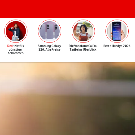
Deal
: Netflix
Samsung Galaxy
Die Vodafone CallYa-
Beste Handys 2026
günstiger
S26: Alle Preise
Tarife im Überblick
bekommen