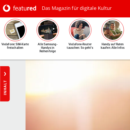
Das Magazin für digitale Kultur
Vodafone: SIM-Karte
Alle Samsung-
Vodafone-Router
Handy auf Raten
freischalten
Handys in
tauschen: So geht's
kaufen: Alle Infos
Reihenfolge
INHALT