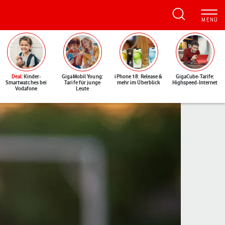
Deal
: Kinder-
GigaMobil Young:
iPhone 18: Release &
GigaCube-Tarife:
Smartwatches bei
Tarife für junge
mehr im Überblick
Highspeed-Internet
Vodafone
Leute