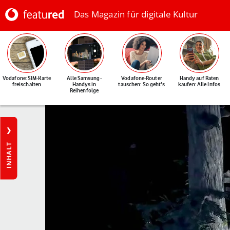
Das Magazin für digitale Kultur
Vodafone: SIM-Karte
Alle Samsung-
Vodafone-Router
Handy auf Raten
freischalten
Handys in
tauschen: So geht's
kaufen: Alle Infos
Reihenfolge
INHALT