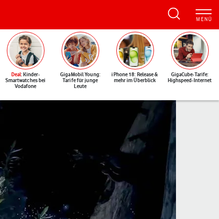
Deal
: Kinder-
GigaMobil Young:
iPhone 18: Release &
GigaCube-Tarife:
Smartwatches bei
Tarife für junge
mehr im Überblick
Highspeed-Internet
Vodafone
Leute