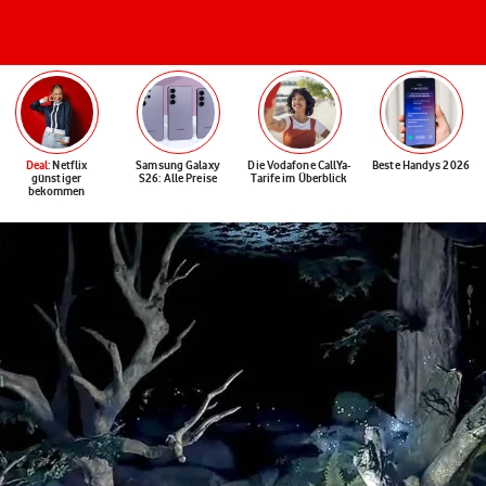
Deal
: Netflix
Samsung Galaxy
Die Vodafone CallYa-
Beste Handys 2026
günstiger
S26: Alle Preise
Tarife im Überblick
bekommen