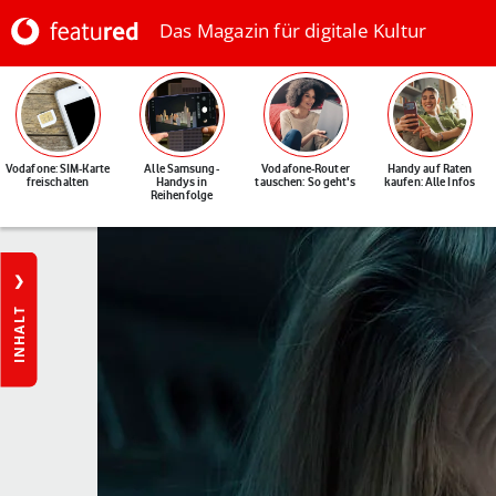
Das Magazin für digitale Kultur
Vodafone: SIM-Karte
Alle Samsung-
Vodafone-Router
Handy auf Raten
freischalten
Handys in
tauschen: So geht's
kaufen: Alle Infos
Reihenfolge
INHALT