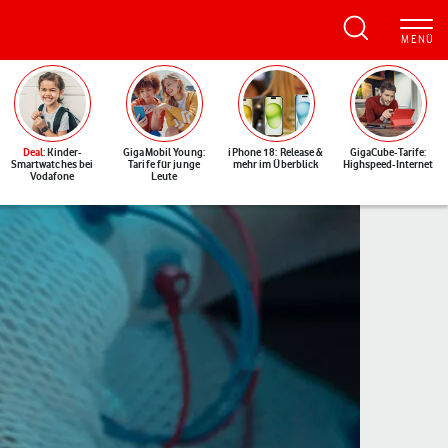
Deal
: Kinder-
GigaMobil Young:
iPhone 18: Release &
GigaCube-Tarife:
Smartwatches bei
Tarife für junge
mehr im Überblick
Highspeed-Internet
Vodafone
Leute