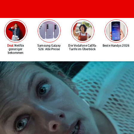
Deal
: Netflix
Samsung Galaxy
Die Vodafone CallYa-
Beste Handys 2026
günstiger
S26: Alle Preise
Tarife im Überblick
bekommen