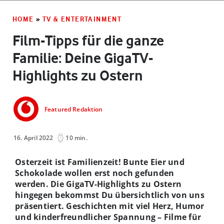
RABBIT and all associated characters ™ & © Frederick Warne & Co
Limited.
HOME
»
TV & ENTERTAINMENT
Film-Tipps für die ganze
Familie: Deine GigaTV-
Highlights zu Ostern
Featured Redaktion
16. April 2022
10 min.
Osterzeit ist Familienzeit! Bunte Eier und
Schokolade wollen erst noch gefunden
werden. Die GigaTV-Highlights zu Ostern
hingegen bekommst Du übersichtlich von uns
präsentiert. Geschichten mit viel Herz, Humor
und kinderfreundlicher Spannung – Filme für