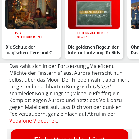
TV &
ELTERN-RATGEBER
ENTERTAINMENT
DIGITAL
Die Schule der
Die goldenen Regeln der
Ohn
magischen Tiere und Co.:
Internetnutzung für Kids
Das 
Die fünf besten
Fil
Kinderfil…
Das zahlt sich in der Fortsetzung „Maleficent:
Mächte der Finsternis“ aus. Aurora herrscht nun
selbst über das Moor. Der Frieden währt aber nicht
lange. Im benachbarten Königreich
Ulstead
schmiedet Königin Ingrith (Michelle Pfeiffer) ein
Komplott gegen Aurora und hetzt das Volk dazu
gegen Maleficent auf. Lass Dich von der dunklen
Fee verzaubern, ganz einfach auf Abruf in der
Vodafone Videothek
.