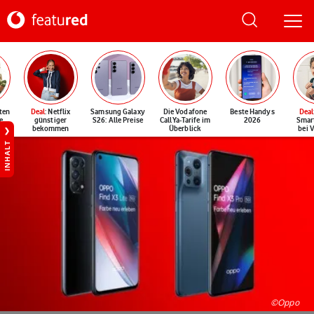
ten
Deal
: Netflix
Samsung Galaxy
Die Vodafone
Beste Handys
Deal
e
günstiger
S26: Alle Preise
CallYa-Tarife im
2026
Smar
bekommen
Überblick
bei 
INHALT
©Oppo