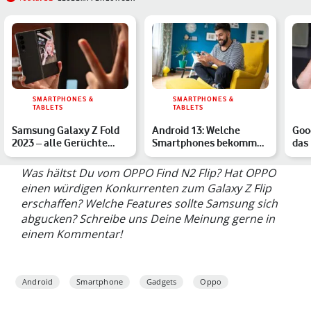
SMARTPHONES &
SMARTPHONES &
TABLETS
TABLETS
Samsung Galaxy Z Fold
Android 13: Welche
Goog
2023 – alle Gerüchte
Smartphones bekommen
das
zum neuen Falt-
das Update?
aus
Smartph…
Was hältst Du vom OPPO Find N2 Flip? Hat OPPO
einen würdigen Konkurrenten zum Galaxy Z Flip
erschaffen? Welche Features sollte Samsung sich
abgucken? Schreibe uns Deine Meinung gerne in
einem Kommentar!
Android
Smartphone
Gadgets
Oppo