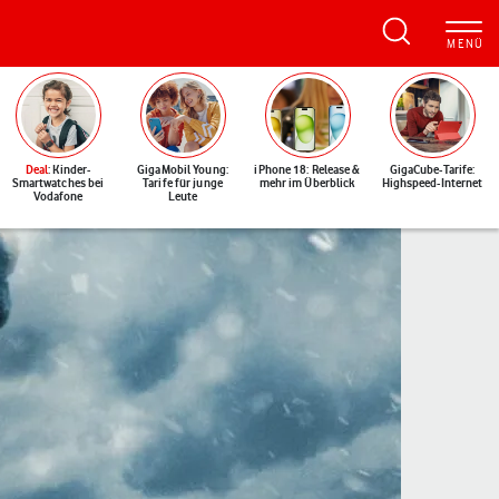
Deal
: Kinder-
GigaMobil Young:
iPhone 18: Release &
GigaCube-Tarife:
Smartwatches bei
Tarife für junge
mehr im Überblick
Highspeed-Internet
Vodafone
Leute