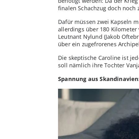
benötigt werden: Da der Krieg
finalen Schachzug doch noch 
Dafür müssen zwei Kapseln mit
allerdings über 180 Kilometer 
Leutnant Nylund (Jakob Oftebr
über ein zugefrorenes Archipel
Die skeptische Caroline ist j
soll nämlich ihre Tochter Van
Spannung aus Skandinavien