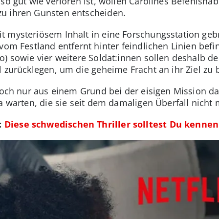
 so gut wie verloren ist, wollen Carolines Befehlsha
zu ihren Gunsten entscheiden.
 mysteriösem Inhalt in eine Forschungsstation gebr
vom Festland entfernt hinter feindlichen Linien befin
o) sowie vier weitere Soldat:innen sollen deshalb d
 zurücklegen, um die geheime Fracht an ihr Ziel zu 
edoch nur aus einem Grund bei der eisigen Mission da
ja warten, die sie seit dem damaligen Überfall nich
:
Diese schwedischen Thriller solltest Du kennen