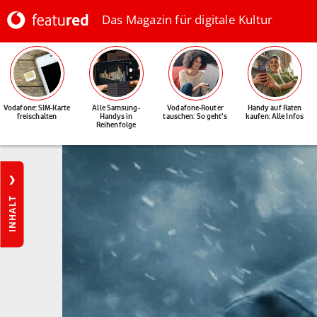
Das Magazin für digitale Kultur
Vodafone: SIM-Karte
Alle Samsung-
Vodafone-Router
Handy auf Raten
freischalten
Handys in
tauschen: So geht's
kaufen: Alle Infos
Reihenfolge
INHALT