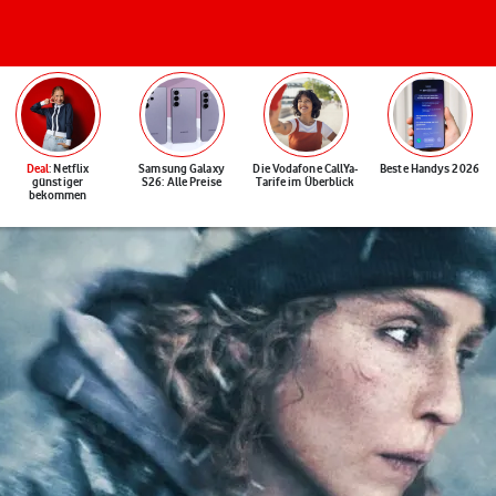
Deal
: Netflix
Samsung Galaxy
Die Vodafone CallYa-
Beste Handys 2026
günstiger
S26: Alle Preise
Tarife im Überblick
bekommen