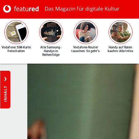
Das Magazin für digitale Kultur
Vodafone: SIM-Karte
Alle Samsung-
Vodafone-Router
Handy auf Raten
freischalten
Handys in
tauschen: So geht's
kaufen: Alle Infos
Reihenfolge
INHALT