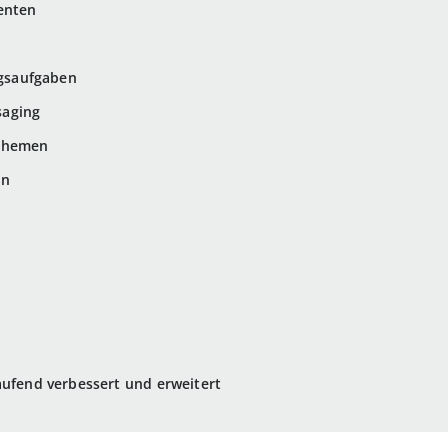
enten
gsaufgaben
saging
-Themen
en
aufend verbessert und erweitert