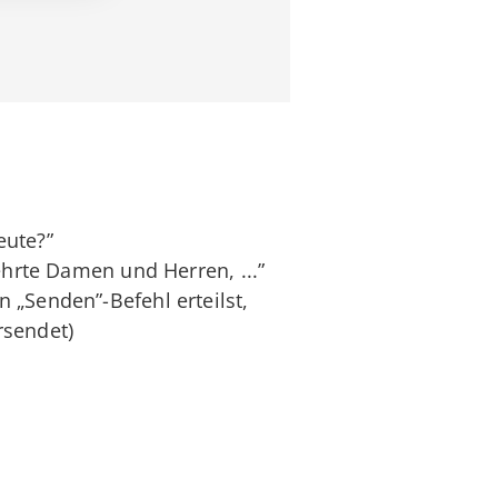
eute?”
ehrte Damen und Herren, ...”
 „Senden”-Befehl erteilst,
rsendet)