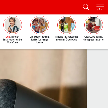
Deal
: Kinder-
GigaMobil Young:
iPhone 18: Release &
GigaCube-Tarife:
Smartwatches bei
Tarife für junge
mehr im Überblick
Highspeed-Internet
Vodafone
Leute