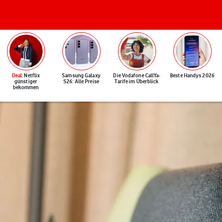
Deal
: Netflix
Samsung Galaxy
Die Vodafone CallYa-
Beste Handys 2026
günstiger
S26: Alle Preise
Tarife im Überblick
bekommen