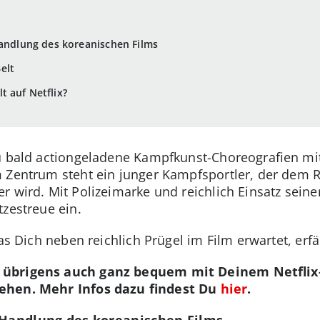
 Handlung des koreanischen Films
elt
t auf Netflix?
 Du bald actiongeladene Kampfkunst-Choreografien m
 Zentrum steht ein junger Kampfsportler, der dem Ru
er wird. Mit Polizeimarke und reichlich Einsatz seiner
tzestreue ein.
as Dich neben reichlich Prügel im Film erwartet, erfä
Du übrigens auch ganz bequem mit Deinem Netfli
hen. Mehr Infos dazu findest Du
hier
.
ur Handlung des koreanischen Films