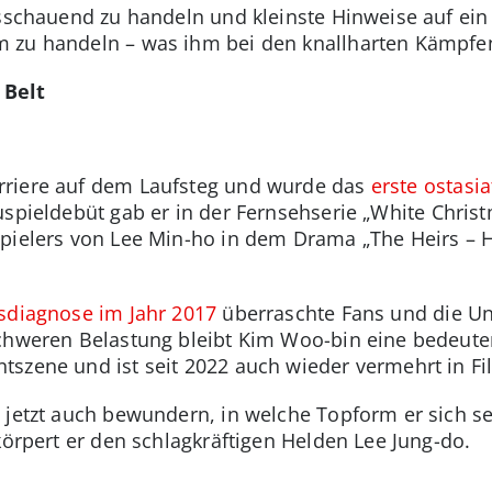
usschauend zu handeln und kleinste Hinweise auf ei
zu handeln – was ihm bei den knallharten Kämpfen 
 Belt
rriere auf dem Laufsteg und wurde das
erste ostasia
uspieldebüt gab er in der Fernsehserie „White Chris
spielers von Lee Min-ho in dem Drama „The Heirs – 
sdiagnose im Jahr 2017
überraschte Fans und die U
chweren Belastung bleibt Kim Woo-bin eine bedeuten
tszene und ist seit 2022 auch wieder vermehrt in F
u jetzt auch bewundern, in welche Topform er sich s
körpert er den schlagkräftigen Helden Lee Jung-do.