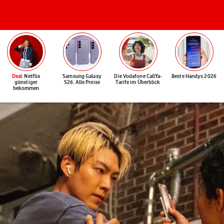
Deal
: Netflix
Samsung Galaxy
Die Vodafone CallYa-
Beste Handys 2026
günstiger
S26: Alle Preise
Tarife im Überblick
bekommen