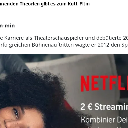
annenden Theorien gibt es zum Kult-Film
un-min
 Karriere als Theaterschauspieler und debütierte 
folgreichen Bühnenauftritten wagte er 2012 den Sp