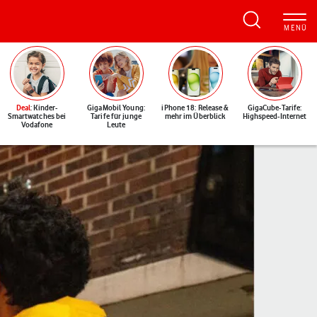
Deal
: Kinder-
GigaMobil Young:
iPhone 18: Release &
GigaCube-Tarife:
Smartwatches bei
Tarife für junge
mehr im Überblick
Highspeed-Internet
Vodafone
Leute