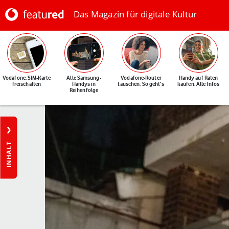
Das Magazin für digitale Kultur
Vodafone: SIM-Karte
Alle Samsung-
Vodafone-Router
Handy auf Raten
freischalten
Handys in
tauschen: So geht's
kaufen: Alle Infos
Reihenfolge
INHALT