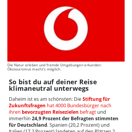
Die Natur erleben und fremde Umgebungen erkunden:
Ökotourismus macht's möglich.
So bist du auf deiner Reise
klimaneutral unterwegs
Daheim ist es am schönsten: Die
Stiftung für
Zukunftsfragen
hat 4000 Bundesbürger nach
ihren
bevorzugten Reisezielen
befragt
und
immerhin
24,9 Prozent der Befragten stimmten
für Deutschland
. Spanien (20,2 Prozent) und
Italien (17,2 Prozent) landeten auf den Plätzen 2