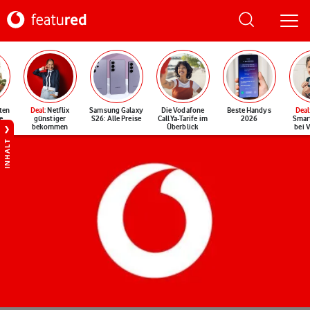
ten
Deal
: Netflix
Samsung Galaxy
Die Vodafone
Beste Handys
Deal
e
günstiger
S26: Alle Preise
CallYa-Tarife im
2026
Smar
bekommen
Überblick
bei 
INHALT