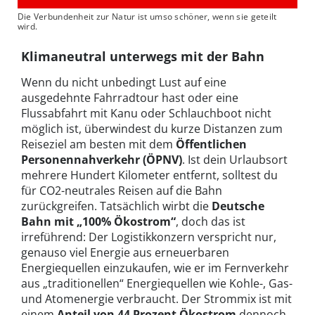
Die Verbundenheit zur Natur ist umso schöner, wenn sie geteilt
wird.
Klimaneutral unterwegs mit der Bahn
Wenn du nicht unbedingt Lust auf eine
ausgedehnte Fahrradtour hast oder eine
Flussabfahrt mit Kanu oder Schlauchboot nicht
möglich ist, überwindest du kurze Distanzen zum
Reiseziel am besten mit dem
Öffentlichen
Personennahverkehr (ÖPNV)
. Ist dein Urlaubsort
mehrere Hundert Kilometer entfernt, solltest du
für CO2-neutrales Reisen auf die Bahn
zurückgreifen. Tatsächlich wirbt die
Deutsche
Bahn
mit
„100% Ökostrom“
, doch das ist
irreführend: Der Logistikkonzern verspricht nur,
genauso viel Energie aus erneuerbaren
Energiequellen einzukaufen, wie er im Fernverkehr
aus „traditionellen“ Energiequellen wie Kohle-, Gas-
und Atomenergie verbraucht. Der Strommix ist mit
einem
Anteil von 44 Prozent Ökostrom
dennoch