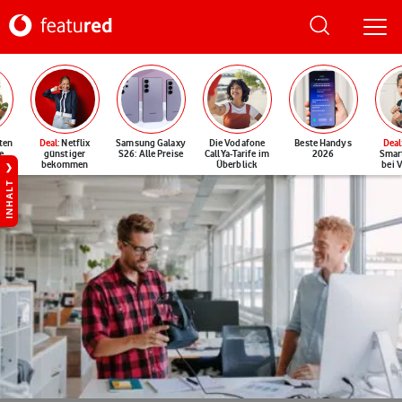
ten
Deal
: Netflix
Samsung Galaxy
Die Vodafone
Beste Handys
Deal
e
günstiger
S26: Alle Preise
CallYa-Tarife im
2026
Smar
bekommen
Überblick
bei 
INHALT