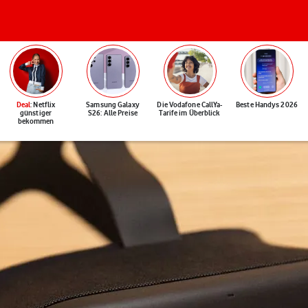
Deal
: Netflix
Samsung Galaxy
Die Vodafone CallYa-
Beste Handys 2026
günstiger
S26: Alle Preise
Tarife im Überblick
bekommen