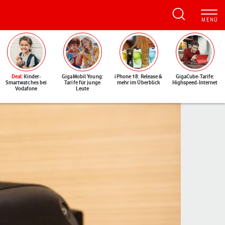
Deal
: Kinder-
GigaMobil Young:
iPhone 18: Release &
GigaCube-Tarife:
Smartwatches bei
Tarife für junge
mehr im Überblick
Highspeed-Internet
Vodafone
Leute