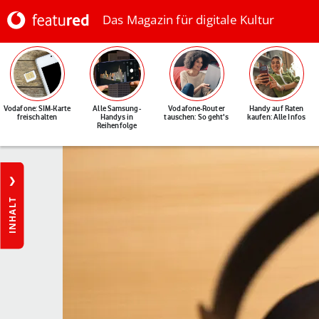
Das Magazin für digitale Kultur
Vodafone: SIM-Karte
Alle Samsung-
Vodafone-Router
Handy auf Raten
freischalten
Handys in
tauschen: So geht's
kaufen: Alle Infos
Reihenfolge
INHALT