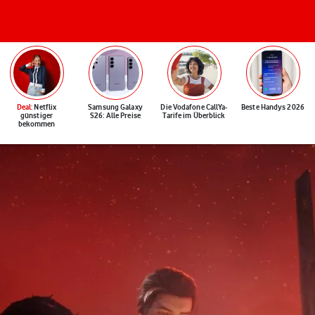
Deal
: Netflix
Samsung Galaxy
Die Vodafone CallYa-
Beste Handys 2026
günstiger
S26: Alle Preise
Tarife im Überblick
bekommen