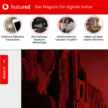
Das Magazin für digitale Kultur
Vodafone: SIM-Karte
Alle Samsung-
Vodafone-Router
Handy auf Raten
freischalten
Handys in
tauschen: So geht's
kaufen: Alle Infos
Reihenfolge
INHALT