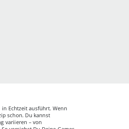
l in Echtzeit ausführt. Wenn
zip schon. Du kannst
g variieren – von
n. So versiehst Du Deine Games