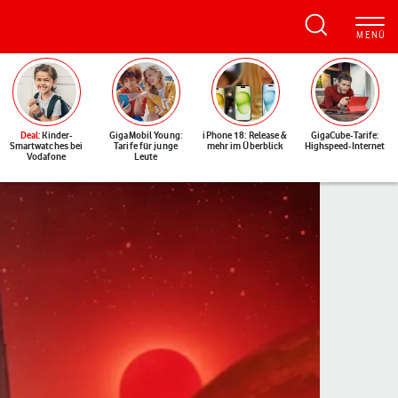
Deal
: Kinder-
GigaMobil Young:
iPhone 18: Release &
GigaCube-Tarife:
Smartwatches bei
Tarife für junge
mehr im Überblick
Highspeed-Internet
Vodafone
Leute