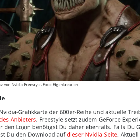
 von Nvidia Freestyle. Foto: Eigenkreation
le
idia-Grafikkarte der 600er-Reihe und aktuelle Treib
es Anbieters
. Freestyle setzt zudem GeForce Exper
r den Login benötigst Du daher ebenfalls. Falls Du 
ndest Du den Download auf
dieser Nvidia-Seite
. Aktuell