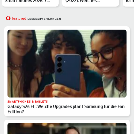
Smartphones 2026: 7
(2022): Welches
6a 
Preis-Leistungs-Hits
Mittelklasse-Handy
und
eigne…
red
featu
LESEEMPFEHLUNGEN
SMARTPHONES & TABLETS
Galaxy S26 FE: Welche Upgrades plant Samsung für die Fan
Edition?