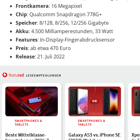
Frontkamera
: 16 Megapixel
Chip
: Qualcomm Snapdragon 778G+
Speicher
: 8/128, 8/256, 12/256 Gigabyte
Akku
: 4.500 Milliamperestunden, 33 Watt
Features
: In-Display-Fingerabdrucksensor
Preis
: ab etwa 470 Euro
Release
: 21. Juli 2022
red
featu
LESEEMPFEHLUNGEN
SMARTPHONES &
SMARTPHONES &
TABLETS
TABLETS
Beste Mittelklasse-
Galaxy A53 vs. iPhone SE
Xper