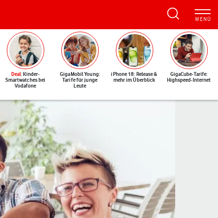
Deal
: Kinder-
GigaMobil Young:
iPhone 18: Release &
GigaCube-Tarife:
Smartwatches bei
Tarife für junge
mehr im Überblick
Highspeed-Internet
Vodafone
Leute