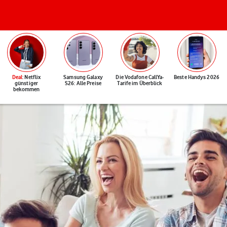
Deal
: Netflix
Samsung Galaxy
Die Vodafone CallYa-
Beste Handys 2026
günstiger
S26: Alle Preise
Tarife im Überblick
bekommen