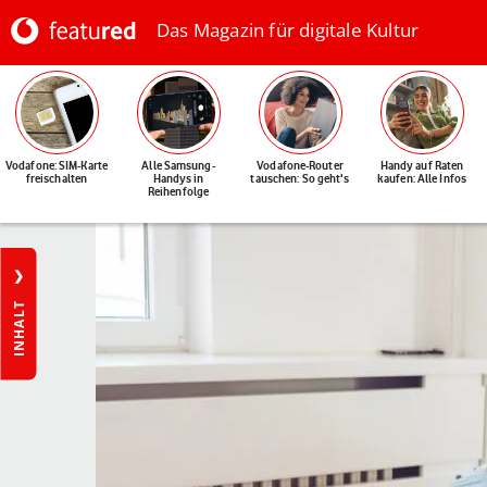
Das Magazin für digitale Kultur
Vodafone: SIM-Karte
Alle Samsung-
Vodafone-Router
Handy auf Raten
freischalten
Handys in
tauschen: So geht's
kaufen: Alle Infos
Reihenfolge
INHALT