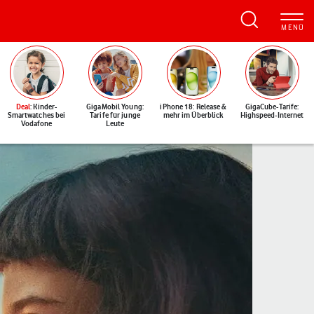
Deal
: Kinder-
GigaMobil Young:
iPhone 18: Release &
GigaCube-Tarife:
Smartwatches bei
Tarife für junge
mehr im Überblick
Highspeed-Internet
Vodafone
Leute