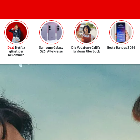
Deal
: Netflix
Samsung Galaxy
Die Vodafone CallYa-
Beste Handys 2026
günstiger
S26: Alle Preise
Tarife im Überblick
bekommen