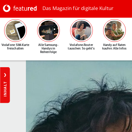
Das Magazin für digitale Kultur
Vodafone: SIM-Karte
Alle Samsung-
Vodafone-Router
Handy auf Raten
freischalten
Handys in
tauschen: So geht's
kaufen: Alle Infos
Reihenfolge
INHALT