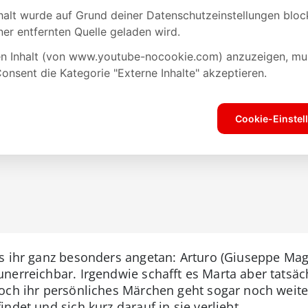
 ihr ganz besonders angetan: Arturo (Giuseppe Maggi
nerreichbar. Irgendwie schafft es Marta aber tatsäc
och ihr persönliches Märchen geht sogar noch weite
ndet und sich kurz darauf in sie verliebt.