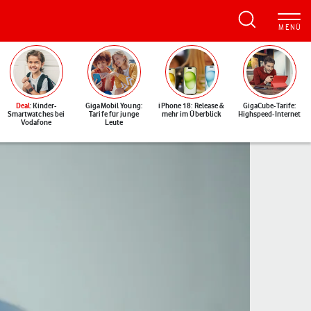
Deal
: Kinder-
GigaMobil Young:
iPhone 18: Release &
GigaCube-Tarife:
Smartwatches bei
Tarife für junge
mehr im Überblick
Highspeed-Internet
Vodafone
Leute