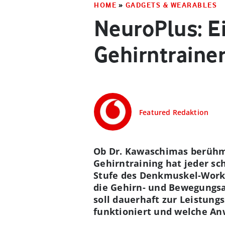
HOME
»
GADGETS & WEARABLES
NeuroPlus: Ei
Gehirntraine
Featured Redaktion
Ob Dr. Kawaschimas berühmt
Gehirntraining hat jeder s
Stufe des Denkmuskel-Worko
die Gehirn- und Bewegungsak
soll dauerhaft zur Leistung
funktioniert und welche An