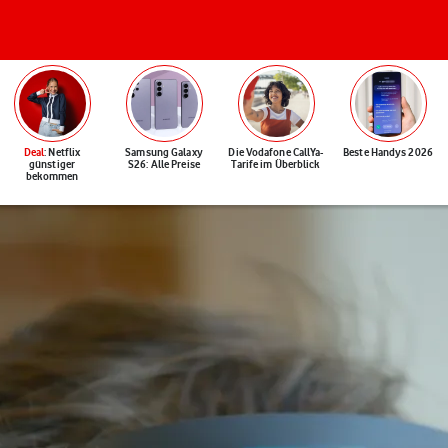
Deal
: Netflix
Samsung Galaxy
Die Vodafone CallYa-
Beste Handys 2026
günstiger
S26: Alle Preise
Tarife im Überblick
bekommen