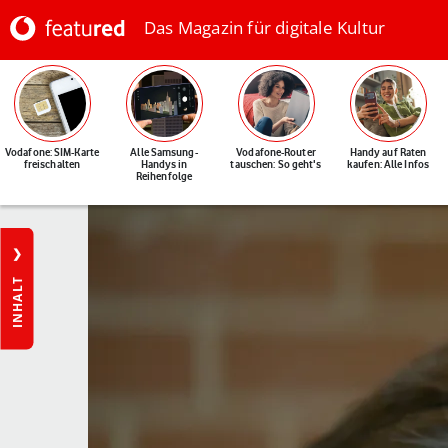
Das Magazin für digitale Kultur
Vodafone: SIM-Karte
Alle Samsung-
Vodafone-Router
Handy auf Raten
freischalten
Handys in
tauschen: So geht's
kaufen: Alle Infos
Reihenfolge
INHALT