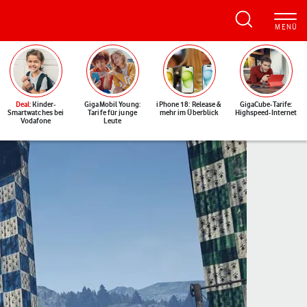
Deal
: Kinder-
GigaMobil Young:
iPhone 18: Release &
GigaCube-Tarife:
Smartwatches bei
Tarife für junge
mehr im Überblick
Highspeed-Internet
Vodafone
Leute