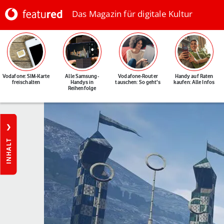
Das Magazin für digitale Kultur
Vodafone: SIM-Karte
Alle Samsung-
Vodafone-Router
Handy auf Raten
freischalten
Handys in
tauschen: So geht's
kaufen: Alle Infos
Reihenfolge
INHALT