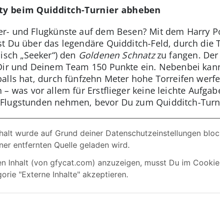
ity beim Quidditch-Turnier abheben
er- und Flugkünste auf dem Besen? Mit dem Harry P
gst Du über das legendäre Quidditch-Feld, durch di
isch „Seeker“) den
Goldenen Schnatz
zu fangen. Der
 Dir und Deinem Team 150 Punkte ein. Nebenbei ka
balls hat, durch fünfzehn Meter hohe Torreifen we
– was vor allem für Erstflieger keine leichte Aufgab
Flugstunden nehmen, bevor Du zum Quidditch-Turnie