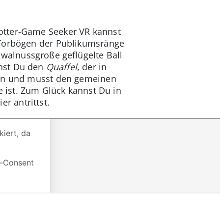
otter-Game Seeker VR kannst
e Torbögen der Publikumsränge
 walnussgroße geflügelte Ball
nnst Du den
Quaffel
, der in
rfen und musst den gemeinen
e ist. Zum Glück kannst Du in
r antrittst.