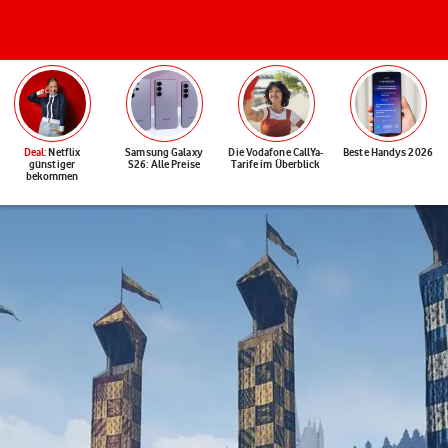
Deal
: Netflix
Samsung Galaxy
Die Vodafone CallYa-
Beste Handys 2026
günstiger
S26: Alle Preise
Tarife im Überblick
bekommen