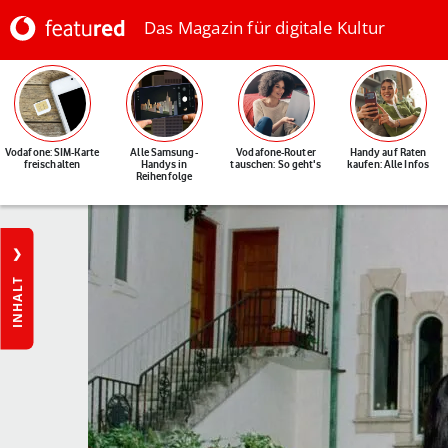
Das Magazin für digitale Kultur
Vodafone: SIM-Karte
Alle Samsung-
Vodafone-Router
Handy auf Raten
freischalten
Handys in
tauschen: So geht's
kaufen: Alle Infos
Reihenfolge
INHALT