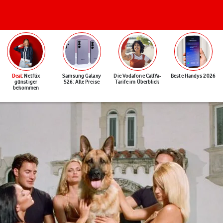
Deal
: Netflix
Samsung Galaxy
Die Vodafone CallYa-
Beste Handys 2026
günstiger
S26: Alle Preise
Tarife im Überblick
bekommen