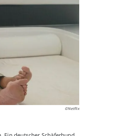
©Netflix
en. Ein deutscher Schäferhund