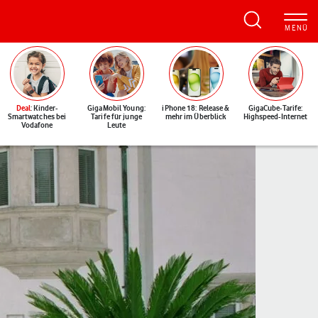
Deal
: Kinder-
GigaMobil Young:
iPhone 18: Release &
GigaCube-Tarife:
Smartwatches bei
Tarife für junge
mehr im Überblick
Highspeed-Internet
Vodafone
Leute