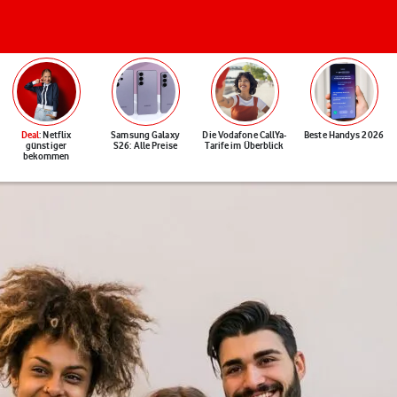
Deal
: Netflix
Samsung Galaxy
Die Vodafone CallYa-
Beste Handys 2026
günstiger
S26: Alle Preise
Tarife im Überblick
bekommen