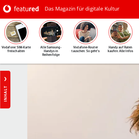
Das Magazin für digitale Kultur
Vodafone: SIM-Karte
Alle Samsung-
Vodafone-Router
Handy auf Raten
freischalten
Handys in
tauschen: So geht's
kaufen: Alle Infos
Reihenfolge
INHALT