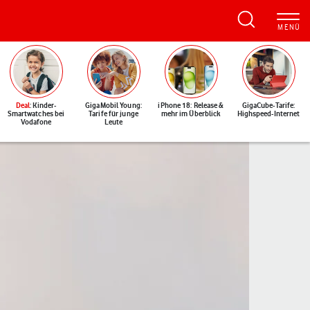
Deal
: Kinder-
GigaMobil Young:
iPhone 18: Release &
GigaCube-Tarife:
Smartwatches bei
Tarife für junge
mehr im Überblick
Highspeed-Internet
Vodafone
Leute