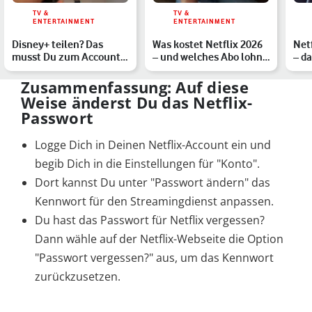
TV &
TV &
ENTERTAINMENT
ENTERTAINMENT
Disney+ teilen? Das
Was kostet Netflix 2026
Netf
musst Du zum Account-
– und welches Abo lohnt
– d
Sharing wissen –
sich?
wis
Haushal…
Zusammenfassung: Auf diese
Weise änderst Du das Netflix-
Passwort
Logge Dich in Deinen Netflix-Account ein und
begib Dich in die Einstellungen für "Konto".
Dort kannst Du unter "Passwort ändern" das
Kennwort für den Streamingdienst anpassen.
Du hast das Passwort für Netflix vergessen?
Dann wähle auf der Netflix-Webseite die Option
"Passwort vergessen?" aus, um das Kennwort
zurückzusetzen.