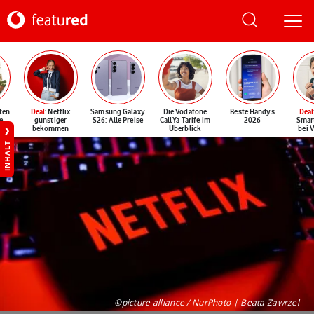
ten
Deal
: Netflix
Samsung Galaxy
Die Vodafone
Beste Handys
Deal
e
günstiger
S26: Alle Preise
CallYa-Tarife im
2026
Smar
bekommen
Überblick
bei 
INHALT
©picture alliance / NurPhoto | Beata Zawrzel