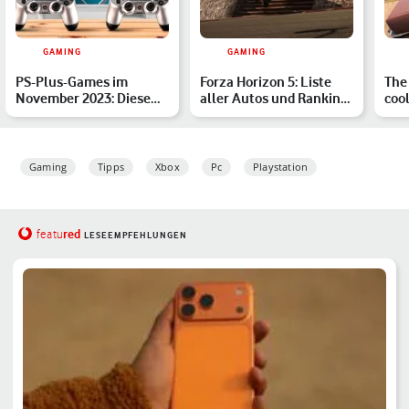
GAMING
GAMING
PS-Plus-Games im
Forza Horizon 5: Liste
The
November 2023: Diese
aller Autos und Ranking
coo
Spiele sind dabei
der schnellsten Wa…
Dei
Gaming
Tipps
Xbox
Pc
Playstation
red
featu
LESEEMPFEHLUNGEN